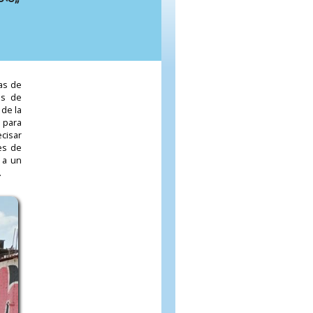
ias de
os de
de la
a para
cisar
es de
 a un
.