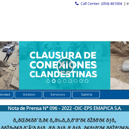
Call Center: (056) 461004
| I
ividad
Gestion
Servicios
Galeria
Nota de Prensa N° 096 - 2022 -OIC-EPS EMAPICA S.A.
ð„ðŒð€ððˆð‚ð€ ð„ð‰ð„ð‚ð”ð“ð€ ðŽðð‘ð€ ðƒð„
„ððŽð•ð€ð‚ðˆÃ“ð ðƒð„ ð‘ð„ðƒð„ð’ ðƒð„ ð€ð†ð”ð€ ððŽð“ð€ðð