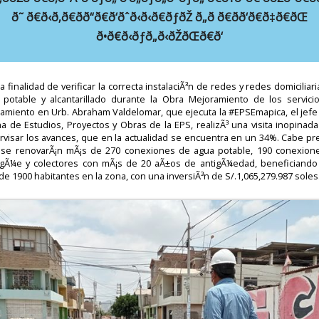
ð˜ ð€ð‹ð‚ð€ðð“ð€ð‘ðˆð‹ð‹ð€ðƒðŽ ð„ð ð€ðð‘ð€ð‡ð€ðŒ
ð•ð€ð‹ðƒð„ð‹ðŽðŒð€ð‘
a finalidad de verificar la correcta instalaciÃ³n de redes y redes domiciliar
 potable y alcantarillado durante la Obra Mejoramiento de los servici
amiento en Urb. Abraham Valdelomar, que ejecuta la #EPSEmapica, el jefe 
na de Estudios, Proyectos y Obras de la EPS, realizÃ³ una visita inopinad
rvisar los avances, que en la actualidad se encuentra en un 34%. Cabe pre
 se renovarÃ¡n mÃ¡s de 270 conexiones de agua potable, 190 conexion
gÃ¼e y colectores con mÃ¡s de 20 aÃ±os de antigÃ¼edad, beneficiando
 de 1900 habitantes en la zona, con una inversiÃ³n de S/.1,065,279.987 soles