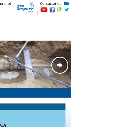
ntranet |
Contactenos
|
‹ð„