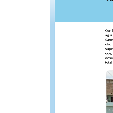
Con l
agua
Sane
ofici
supe
que,
desa
total