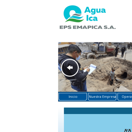
Inicio
Nuestra Empresa
Operat
ð‘ð