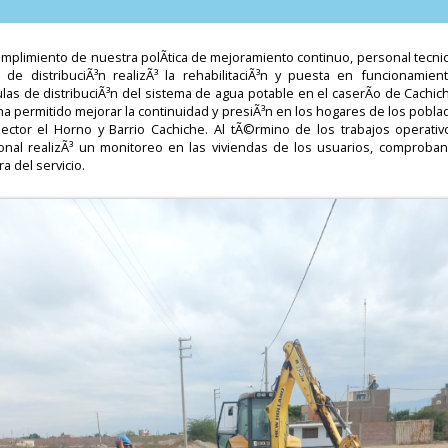
mplimiento de nuestra polÃ­tica de mejoramiento continuo, personal tecni
a de distribuciÃ³n realizÃ³ la rehabilitaciÃ³n y puesta en funcionamien
ulas de distribuciÃ³n del sistema de agua potable en el caserÃ­o de Cachic
a permitido mejorar la continuidad y presiÃ³n en los hogares de los pobl
sector el Horno y Barrio Cachiche. Al tÃ©rmino de los trabajos operativo
onal realizÃ³ un monitoreo en las viviendas de los usuarios, comproban
a del servicio.