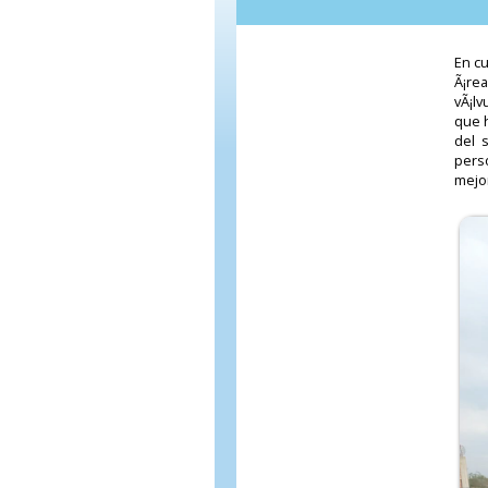
En cu
Ã¡re
vÃ¡lv
que h
del 
pers
mejor