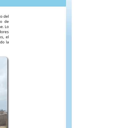
co del
to de
he. Lo
adores
s, el
do la