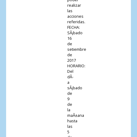
realizar
las
acciones
referidas.
FECHA:
SÃ¡bado
16
de
setiembre
de
2017
HORARIO:
Del
dÃ­
a
sÃ¡bado
de
9
de
la
maÃ±ana
hasta
las
5