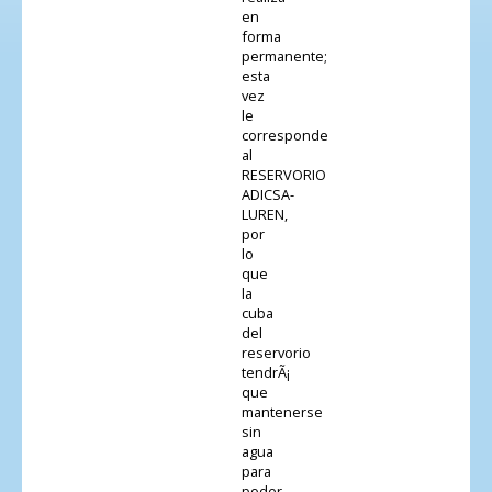
en
forma
permanente;
esta
vez
le
corresponde
al
RESERVORIO
ADICSA-
LUREN,
por
lo
que
la
cuba
del
reservorio
tendrÃ¡
que
mantenerse
sin
agua
para
poder