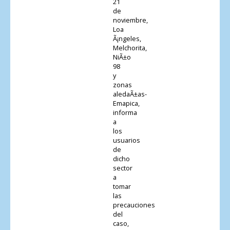
21
de
noviembre,
Loa
Ã¡ngeles,
Melchorita,
NiÃ±o
98
y
zonas
aledaÃ±as-
Emapica,
informa
a
los
usuarios
de
dicho
sector
a
tomar
las
precauciones
del
caso,