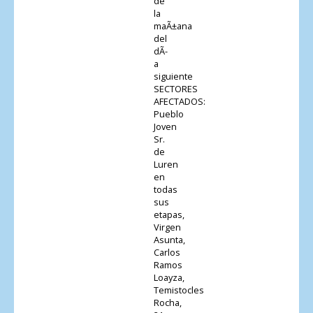
de
la
maÃ±ana
del
dÃ­
a
siguiente
SECTORES
AFECTADOS:
Pueblo
Joven
Sr.
de
Luren
en
todas
sus
etapas,
Virgen
Asunta,
Carlos
Ramos
Loayza,
Temistocles
Rocha,