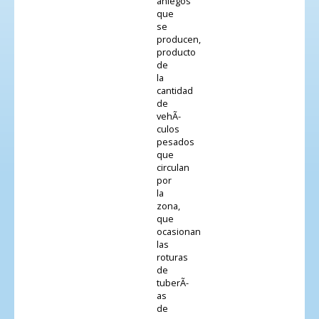
aniegos
que
se
producen,
producto
de
la
cantidad
de
vehÃ­
culos
pesados
que
circulan
por
la
zona,
que
ocasionan
las
roturas
de
tuberÃ­
as
de