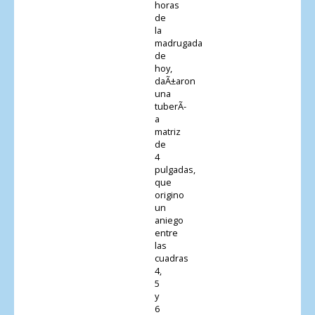
horas
de
la
madrugada
de
hoy,
daÃ±aron
una
tuberÃ­
a
matriz
de
4
pulgadas,
que
origino
un
aniego
entre
las
cuadras
4,
5
y
6