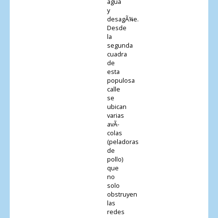
agua
y
desagÃ¼e.
Desde
la
segunda
cuadra
de
esta
populosa
calle
se
ubican
varias
avÃ­
colas
(peladoras
de
pollo)
que
no
solo
obstruyen
las
redes