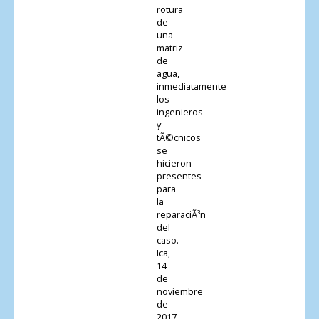
rotura
de
una
matriz
de
agua,
inmediatamente
los
ingenieros
y
tÃ©cnicos
se
hicieron
presentes
para
la
reparaciÃ³n
del
caso.
Ica,
14
de
noviembre
de
2017