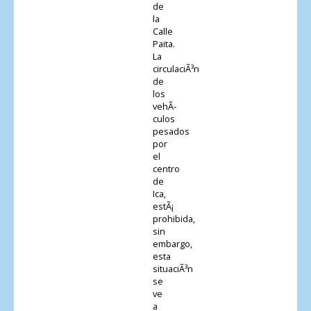
de
la
Calle
Paita.
La
circulaciÃ³n
de
los
vehÃ­
culos
pesados
por
el
centro
de
Ica,
estÃ¡
prohibida,
sin
embargo,
esta
situaciÃ³n
se
ve
a