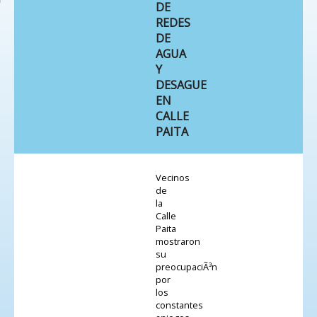
DE
REDES
DE
AGUA
Y
DESAGUE
EN
CALLE
PAITA
Vecinos
de
la
Calle
Paita
mostraron
su
preocupaciÃ³n
por
los
constantes