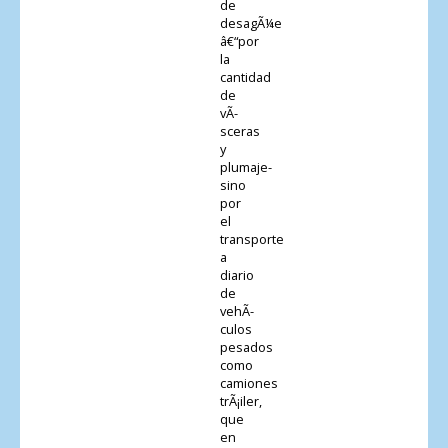
de
desagÃ¼e
â€“por
la
cantidad
de
vÃ­
sceras
y
plumaje-
sino
por
el
transporte
a
diario
de
vehÃ­
culos
pesados
como
camiones
trÃ¡iler,
que
en