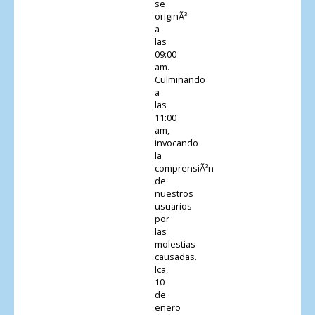
se
originÃ³
a
las
09:00
am.
Culminando
a
las
11:00
am,
invocando
la
comprensiÃ³n
de
nuestros
usuarios
por
las
molestias
causadas.
Ica,
10
de
enero