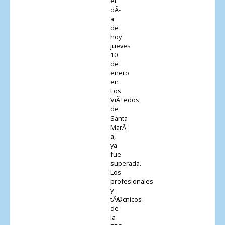
el
dÃ­
a
de
hoy
jueves
10
de
enero
en
Los
ViÃ±edos
de
Santa
MarÃ­
a,
ya
fue
superada.
Los
profesionales
y
tÃ©cnicos
de
la