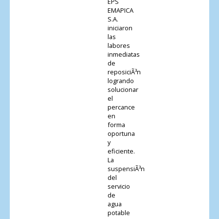
EPS
EMAPICA
S.A.
iniciaron
las
labores
inmediatas
de
reposiciÃ³n
logrando
solucionar
el
percance
en
forma
oportuna
y
eficiente.
La
suspensiÃ³n
del
servicio
de
agua
potable