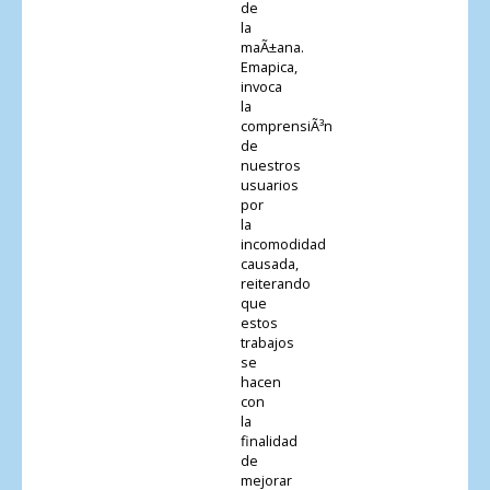
de
la
maÃ±ana.
Emapica,
invoca
la
comprensiÃ³n
de
nuestros
usuarios
por
la
incomodidad
causada,
reiterando
que
estos
trabajos
se
hacen
con
la
finalidad
de
mejorar