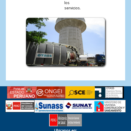
los
servicios.
Ubicanos en: