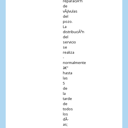
reparaciÃ³n
de
vÃ¡lvulas
del
pozo.
La
distribuciÃ³n
del
servicio
se
realiza
-
normalmente
â€“
hasta
las
5
de
la
tarde
de
todos
los
dÃ­
as;