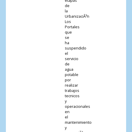
etapas
de
la
UrbanizaciÃ³n
Los
Portales
que
se
ha
suspendido
el
servicio
de
agua
potable
por
realizar
trabajos
tecnicos
y
operacionales
en
el
mantenimiento
y